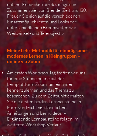
nutzen. Entdecken Sie das magische
Zusammenspiel von Blende, Zeit und IS0.
Freuen Sie sich auf die verschiedenen
Einsatzmöglichkeiten und Looks der
unterschiedlichen Brennweiten wie
Weitwinkel- und Teleobjektiv.
​Meine Lehr-Methodik für einprägsames,
modernes Lernen in Kleingruppen –
online via Zoom
Am ersten Workshop-Tag treffen wir uns
für eine Stunde online auf der
Lernplattform Zoom, um einander
kennenzulernen und das Thema zu
besprechen. Zu dem Zeitpunkt erhalten
Sie die ersten beiden Lernbausteine in
Form von leicht verständlichen
Anleitungen und Lernvideos. –
Ergänzende Lernbausteine folgen im
weiteren Workshop-Verlauf.