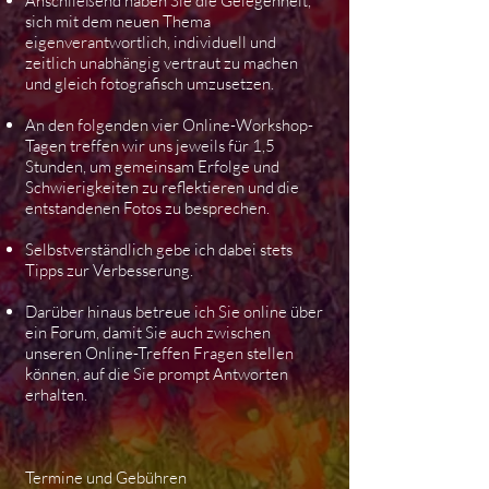
Anschließend haben Sie die Gelegenheit,
sich mit dem neuen Thema
eigenverantwortlich, individuell und
zeitlich unabhängig vertraut zu machen
und gleich fotografisch umzusetzen.
An den folgenden vier Online-Workshop-
Tagen treffen wir uns jeweils für 1,5
Stunden, um gemeinsam Erfolge und
Schwierigkeiten zu reflektieren und die
entstandenen Fotos zu besprechen.
Selbstverständlich gebe ich dabei stets
Tipps zur Verbesserung.
Darüber hinaus betreue ich Sie online über
ein Forum, damit Sie auch zwischen
unseren Online-Treffen Fragen stellen
können, auf die Sie prompt Antworten
erhalten.
Termine und Gebühren