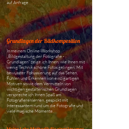
auf Anfrage
Grundlagen der Bildkomposition
In meinem Online-Workshop
„Bildgestaltung der Fotografie -
Grundlagen“ zeige ich Ihnen, wie Ihnen mit
wenig Technik schöne Fotos gelingen. Mit
bewusster Fokussierung auf das Sehen,
Fühlen und Erkennen von einzigartigen
Motiven sowie dem Vermitteln von
wichtigen gestalterischen Grundlagen
verspreche ich Ihnen Spaß am
Fotografierenlernen, gespickt mit
Interessantem rund um die Fotografie und
viele magische Momente.
​Meine Lehr-Methodik für einprägsames,