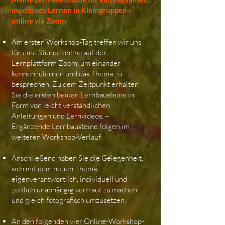
modernes Lernen in Kleingruppen
–
online via Zoom
Am ersten Workshop-Tag treffen wir uns
für eine Stunde online auf der
Lernplattform Zoom, um einander
kennenzulernen und das Thema zu
besprechen. Zu dem Zeitpunkt erhalten
Sie die ersten beiden Lernbausteine in
Form von leicht verständlichen
Anleitungen und Lernvideos. –
Ergänzende Lernbausteine folgen im
weiteren Workshop-Verlauf.
Anschließend haben Sie die Gelegenheit,
sich mit dem neuen Thema
eigenverantwortlich, individuell und
zeitlich unabhängig vertraut zu machen
und gleich fotografisch umzusetzen.
An den folgenden vier Online-Workshop-